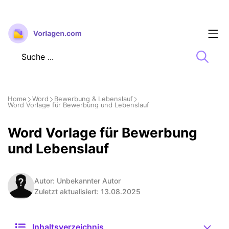
Zum
Inhalt
springen
Home
Word
Bewerbung & Lebenslauf
Word Vorlage für Bewerbung und Lebenslauf
Word Vorlage für Bewerbung
und Lebenslauf
Autor: Unbekannter Autor
Zuletzt aktualisiert: 13.08.2025
Inhaltsverzeichnis