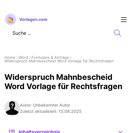
Zum
Inhalt
springen
Home
Word
Formulare & Anträge
Widerspruch Mahnbescheid Word Vorlage für Rechtsfragen
Widerspruch Mahnbescheid
Word Vorlage für Rechtsfragen
Autor: Unbekannter Autor
Zuletzt aktualisiert: 13.08.2025
Inhaltsverzeichnis