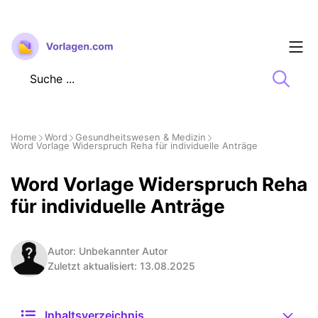
Zum
Inhalt
springen
Home
Word
Gesundheitswesen & Medizin
Word Vorlage Widerspruch Reha für individuelle Anträge
Word Vorlage Widerspruch Reha
für individuelle Anträge
Autor: Unbekannter Autor
Zuletzt aktualisiert: 13.08.2025
Inhaltsverzeichnis