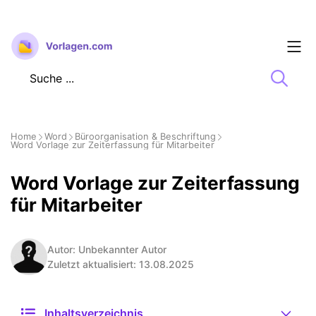
Zum
Inhalt
springen
Home
Word
Büroorganisation & Beschriftung
Word Vorlage zur Zeiterfassung für Mitarbeiter
Word Vorlage zur Zeiterfassung
für Mitarbeiter
Autor: Unbekannter Autor
Zuletzt aktualisiert: 13.08.2025
Inhaltsverzeichnis