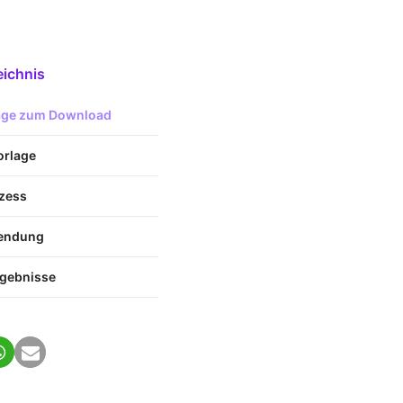
eichnis
lage zum Download
Vorlage
ozess
wendung
rgebnisse