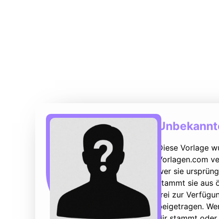
Unbekannte
Diese Vorlage w
Vorlagen.com ver
wer sie ursprüng
stammt sie aus ö
frei zur Verfüg
beigetragen. We
dir stammt oder 