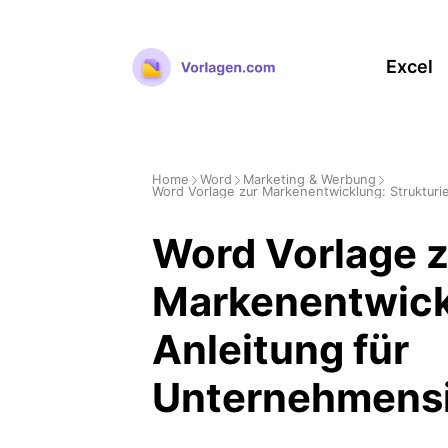
Zum
Inhalt
Excel
springen
Home
Word
Marketing & Werbung
Word Vorlage zur Markenentwicklung: Strukturi
Word Vorlage z
Markenentwickl
Anleitung für
Unternehmensi