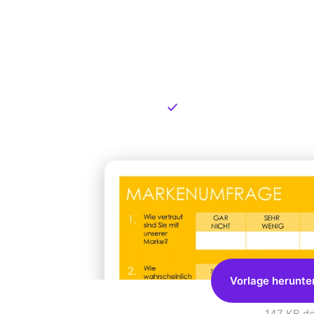
Kostenlose
zum Dow
Kostenloser Download
Vorlage herunte
147 KB
.d