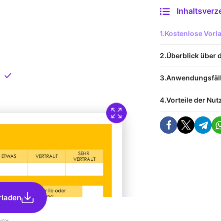
Inhaltsverz
 Vorlage
Kostenlose Vor
nload
Überblick über 
Direkt verfügbar
Anwendungsfäl
Vorteile der Nu
rladen
ocx