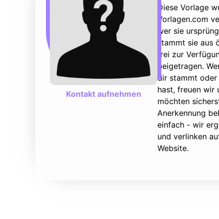
Diese Vorlage w
Vorlagen.com ver
wer sie ursprüng
stammt sie aus ö
frei zur Verfüg
beigetragen. We
dir stammt oder 
hast, freuen wir
Kontakt aufnehmen
möchten sicherst
Anerkennung bek
einfach - wir e
und verlinken au
Website.