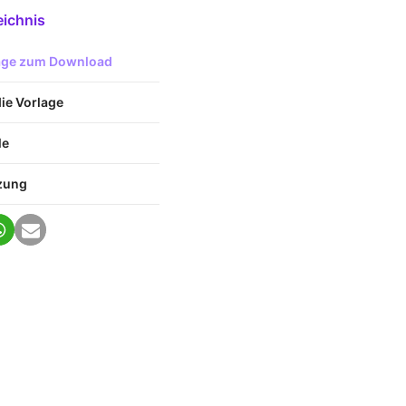
eichnis
lage zum Download
die Vorlage
le
tzung