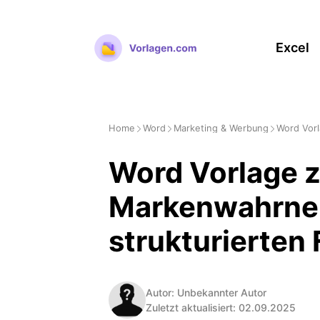
Zum
Inhalt
Excel
springen
Home
Word
Marketing & Werbung
Word Vor
Word Vorlage z
Markenwahrne
strukturierten
Autor: Unbekannter Autor
Zuletzt aktualisiert: 02.09.2025