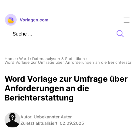
Zum
Inhalt
springen
Home
Word
Datenanalysen & Statistiken
Word Vorlage zur Umfrage über Anforderungen an die Berichterstatt
Word Vorlage zur Umfrage über
Anforderungen an die
Berichterstattung
Autor: Unbekannter Autor
Zuletzt aktualisiert: 02.09.2025