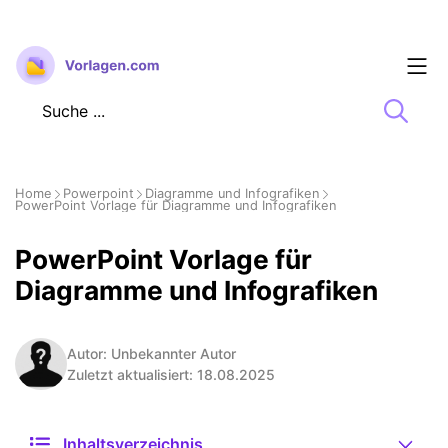
Zum
Inhalt
springen
Home
Powerpoint
Diagramme und Infografiken
PowerPoint Vorlage für Diagramme und Infografiken
PowerPoint Vorlage für
Diagramme und Infografiken
Autor: Unbekannter Autor
Zuletzt aktualisiert: 18.08.2025
Inhaltsverzeichnis