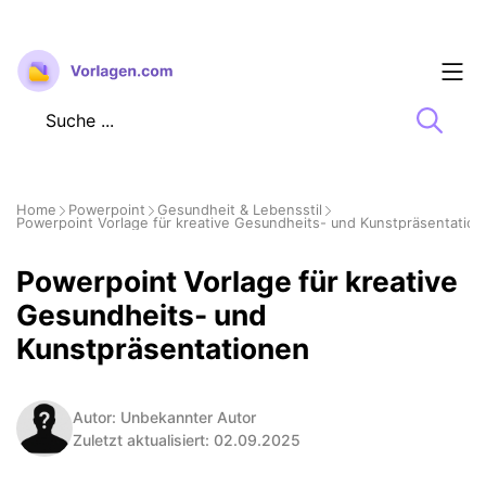
Zum
Inhalt
springen
Home
Powerpoint
Gesundheit & Lebensstil
Powerpoint Vorlage für kreative Gesundheits- und Kunstpräsentatio
Powerpoint Vorlage für kreative
Gesundheits- und
Kunstpräsentationen
Autor: Unbekannter Autor
Zuletzt aktualisiert: 02.09.2025