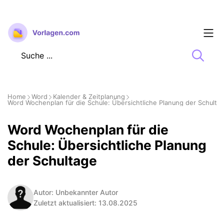
Zum
Inhalt
springen
Home
Word
Kalender & Zeitplanung
Word Wochenplan für die Schule: Übersichtliche Planung der Schulta
Word Wochenplan für die
Schule: Übersichtliche Planung
der Schultage
Autor: Unbekannter Autor
Zuletzt aktualisiert: 13.08.2025