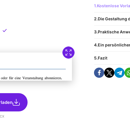
 Vorlage
Kostenlose Vor
nload
Die Gestaltung 
Direkt verfügbar
Praktische An
Ein persönliche
Fazit
rladen
cx