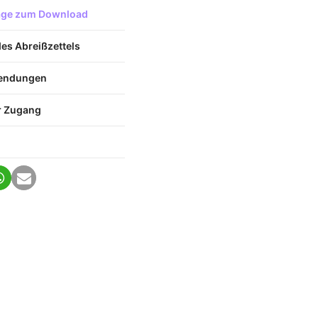
lage zum Download
des Abreißzettels
wendungen
r Zugang