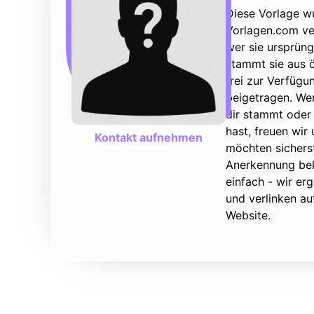
Diese Vorlage w
Vorlagen.com ver
wer sie ursprüng
stammt sie aus ö
frei zur Verfüg
beigetragen. We
dir stammt oder 
hast, freuen wir
Kontakt aufnehmen
möchten sicherst
Anerkennung bek
einfach - wir e
und verlinken au
Website.