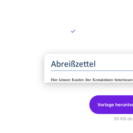
Kostenlose
zum Dow
Kostenloser Download
Vorlage herunte
36 KB
.do