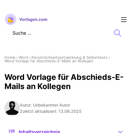
Zum
Inhalt
springen
Home
Word
Persönlichkeitsentwicklung & Selbsttests
Word Vorlage für Abschieds-E-Mails an Kollegen
Word Vorlage für Abschieds-E-
Mails an Kollegen
Autor: Unbekannter Autor
Zuletzt aktualisiert: 13.08.2025
Inhaltsverzeichnis