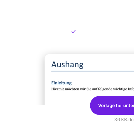
Kostenlose
zum Dow
Kostenloser Download
Vorlage herunte
36 KB
.do