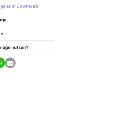
lage zum Download
age
le
rlage nutzen?