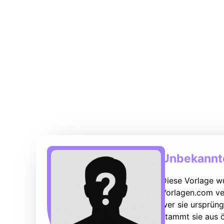
Unbekannte
Diese Vorlage w
Vorlagen.com ver
wer sie ursprüng
stammt sie aus ö