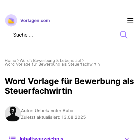
Zum
Inhalt
springen
Home
Word
Bewerbung & Lebenslauf
Word Vorlage für Bewerbung als Steuerfachwirtin
Word Vorlage für Bewerbung als
Steuerfachwirtin
Autor: Unbekannter Autor
Zuletzt aktualisiert: 13.08.2025
Inhaltsverzeichnis